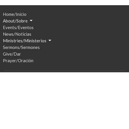
Home/Inicio
About/Sobre
Events/Eventos
News/Noticias
Ministries/Ministerios
Sermons/Sermones
Give/Dar
Prayer/Oración
Location
201 S Broadway
Watertown, SD
57201
View Map
Hours / Horas