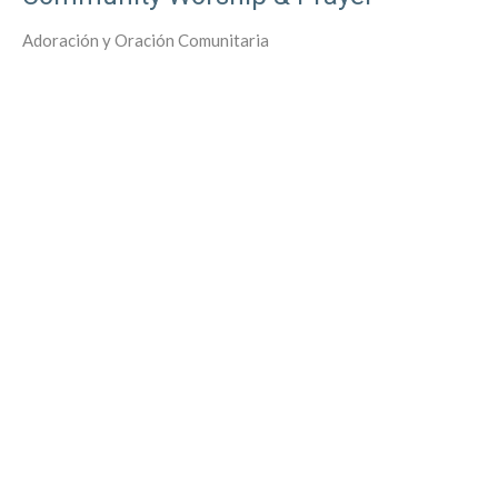
Adoración y Oración Comunitaria
Sean UnKauf
Filters
62
Ministries
4
2026
21
2025
50
2024
46
2023