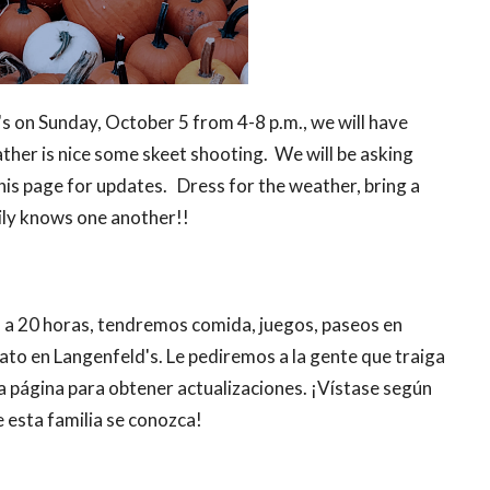
s on Sunday, October 5 from 4-8 p.m., we will have
ather is nice some skeet shooting. We will be asking
his page for updates. Dress for the weather, bring a
mily knows one another!!
16 a 20 horas, tendremos comida, juegos, paseos en
plato en Langenfeld's. Le pediremos a la gente que traiga
a página para obtener actualizaciones. ¡Vístase según
e esta familia se conozca!