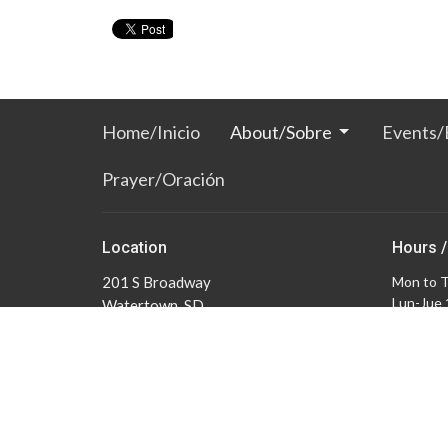
Home/Inicio
About/Sobre
Events/
Prayer/Oración
Location
Hours /
201 S Broadway
Mon to 
Lun-Jue
Watertown, SD
57201
View Map