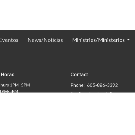
Eventos
News/Noticias
Ministries/Ministerios
 Horas
Contact
Thurs 1PM -5PM
Phone:
605-886-3392
 1PM-5PM
Email
:
clagchurch@msn.com