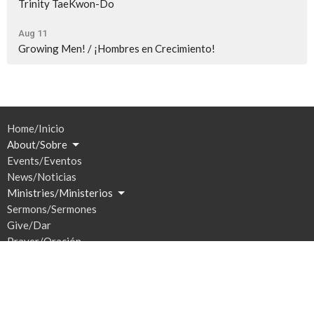
Trinity TaeKwon-Do
Aug 11
Growing Men! / ¡Hombres en Crecimiento!
Home/Inicio
About/Sobre
Events/Eventos
News/Noticias
Ministries/Ministerios
Sermons/Sermones
Give/Dar
Prayer/Oración
Location