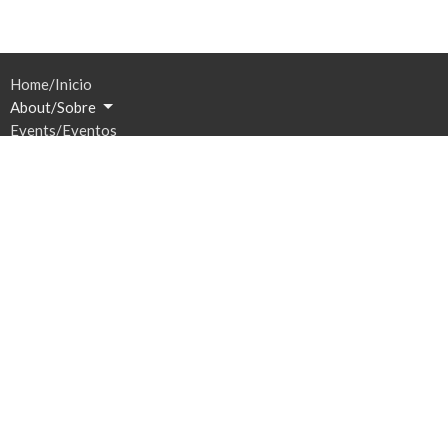
Home/Inicio
About/Sobre
Events/Eventos
News/Noticias
Ministries/Ministerios
Sermons/Sermones
Give/Dar
Prayer/Oración
Location
201 S Broadway
Watertown, SD
57201
View Map