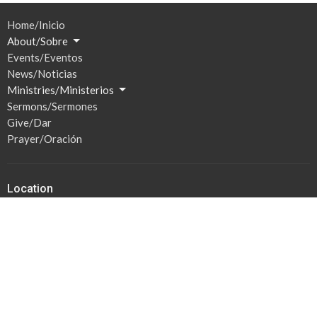
Home/Inicio
About/Sobre
Events/Eventos
News/Noticias
Ministries/Ministerios
Sermons/Sermones
Give/Dar
Prayer/Oración
Location
201 S Broadway
Watertown, SD
57201
View Map
Hours / Horas